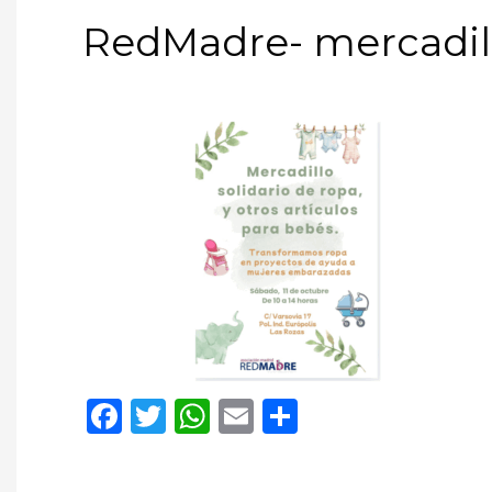
RedMadre- mercadill
Facebook
Twitter
WhatsApp
Email
Compartir