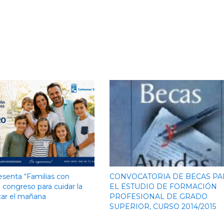
senta “Familias con
CONVOCATORIA DE BECAS PA
 congreso para cuidar la
EL ESTUDIO DE FORMACIÓN
car el mañana
PROFESIONAL DE GRADO
SUPERIOR, CURSO 2014/2015