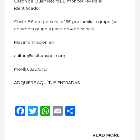
Casón del Buen Retiro). El monitor llevará el
identificador
Coste: 5€ por persona o 15€ por familia o grupo (se
considera grupo a partir de 4 personas)
Más información en:
cultura@culturayocio.org
móvil: 682679751
ADQUIERE AQUÍ TUS ENTRADAS
Facebook
Twitter
WhatsApp
Email
Compartir
READ MORE