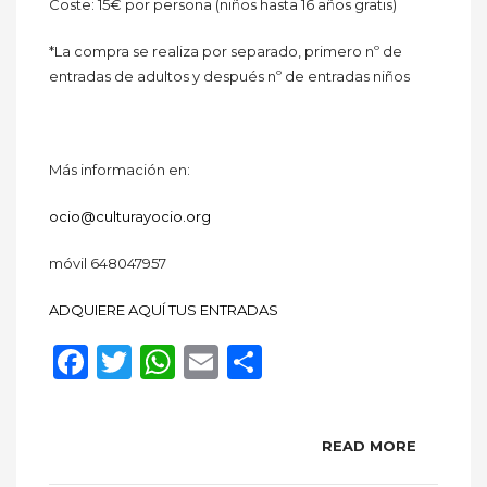
Coste: 15€ por persona (niños hasta 16 años gratis)
*La compra se realiza por separado, primero nº de
entradas de adultos y después nº de entradas niños
Más información en:
ocio@culturayocio.org
móvil 648047957
ADQUIERE AQUÍ TUS ENTRADAS
Facebook
Twitter
WhatsApp
Email
Compartir
READ MORE