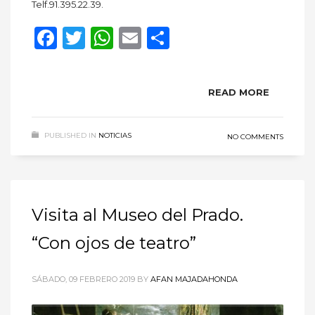
Telf.91.395.22.39.
Facebook
Twitter
WhatsApp
Email
Compartir
READ MORE
PUBLISHED IN
NOTICIAS
NO COMMENTS
Visita al Museo del Prado.
“Con ojos de teatro”
SÁBADO, 09 FEBRERO 2019
BY
AFAN MAJADAHONDA