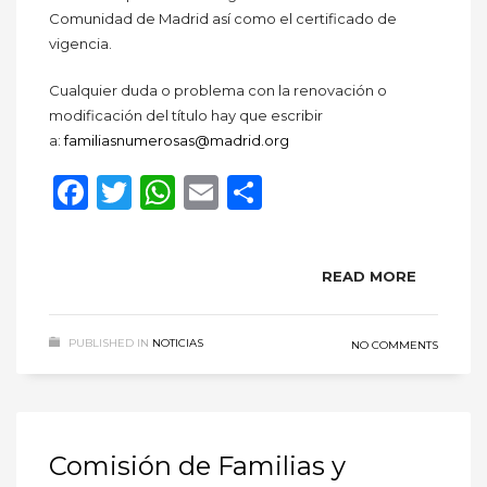
Comunidad de Madrid así como el certificado de
vigencia.
Cualquier duda o problema con la renovación o
modificación del título hay que escribir
a:
familiasnumerosas@madrid.org
Facebook
Twitter
WhatsApp
Email
Compartir
READ MORE
PUBLISHED IN
NOTICIAS
NO COMMENTS
Comisión de Familias y