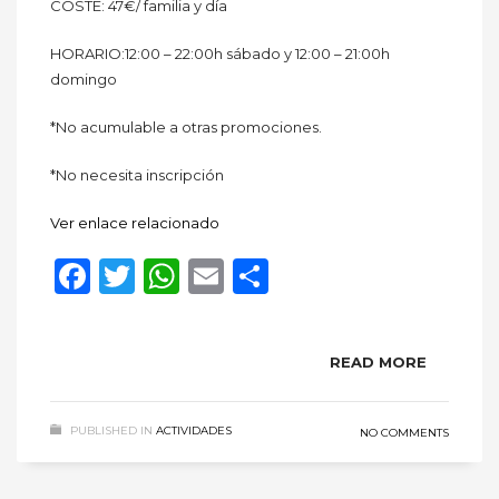
COSTE: 47€/ familia y día
HORARIO:12:00 – 22:00h sábado y 12:00 – 21:00h
domingo
*No acumulable a otras promociones.
*No necesita inscripción
Ver enlace relacionado
Facebook
Twitter
WhatsApp
Email
Compartir
READ MORE
PUBLISHED IN
ACTIVIDADES
NO COMMENTS