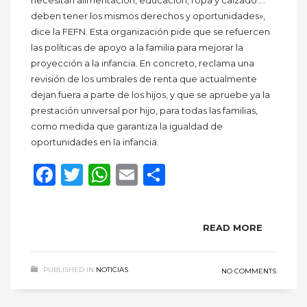
necesitan alimentación, educación, ropa y calzado….
deben tener los mismos derechos y oportunidades»,
dice la FEFN. Esta organización pide que se refuercen
las políticas de apoyo a la familia para mejorar la
proyección a la infancia. En concreto, reclama una
revisión de los umbrales de renta que actualmente
dejan fuera a parte de los hijos, y que se apruebe ya la
prestación universal por hijo, para todas las familias,
como medida que garantiza la igualdad de
oportunidades en la infancia.
Facebook
Twitter
WhatsApp
Email
Compartir
READ MORE
PUBLISHED IN
NOTICIAS
NO COMMENTS