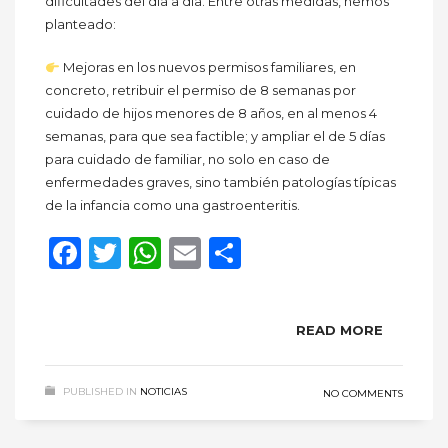
dificultades del día a día. Entre otras medidas, hemos
planteado:
Mejoras en los nuevos permisos familiares, en
concreto, retribuir el permiso de 8 semanas por
cuidado de hijos menores de 8 años, en al menos 4
semanas, para que sea factible; y ampliar el de 5 días
para cuidado de familiar, no solo en caso de
enfermedades graves, sino también patologías típicas
de la infancia como una gastroenteritis.
Facebook
Twitter
WhatsApp
Email
Compartir
READ MORE
PUBLISHED IN
NOTICIAS
NO COMMENTS