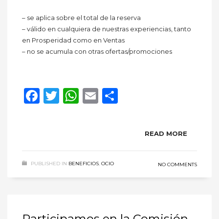
– se aplica sobre el total de la reserva
– válido en cualquiera de nuestras experiencias, tanto
en Prosperidad como en Ventas
– no se acumula con otras ofertas/promociones
Facebook
Twitter
WhatsApp
Email
Compartir
READ MORE
PUBLISHED IN
BENEFICIOS
,
OCIO
NO COMMENTS
Participamos en la Comisión