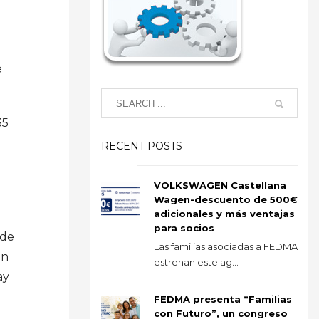
e
35
RECENT POSTS
VOLKSWAGEN Castellana
Wagen-descuento de 500€
adicionales y más ventajas
para socios
 de
Las familias asociadas a FEDMA
en
estrenan este ag...
ay
FEDMA presenta “Familias
con Futuro”, un congreso