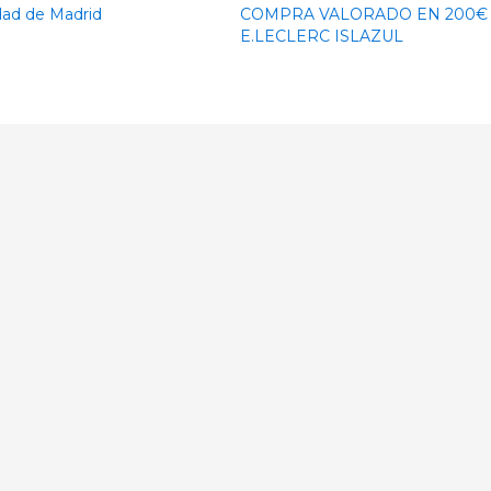
dad de Madrid
COMPRA VALORADO EN 200€
E.LECLERC ISLAZUL