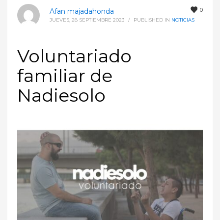
0
Afan majadahonda
JUEVES, 28 SEPTIEMBRE 2023
/
PUBLISHED IN
NOTICIAS
Voluntariado
familiar de
Nadiesolo