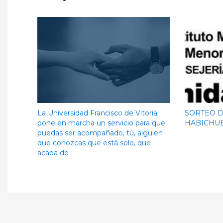
La Universidad Francisco de Vitoria
SORTEO D
pone en marcha un servicio para que
HABICHUE
puedas ser acompañado, tú, alguien
que conozcas que está solo, que
acaba de