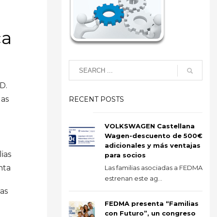
ca
D.
das
RECENT POSTS
VOLKSWAGEN Castellana
Wagen-descuento de 500€
adicionales y más ventajas
ias
para socios
nta
Las familias asociadas a FEDMA
estrenan este ag...
as
FEDMA presenta “Familias
con Futuro”, un congreso