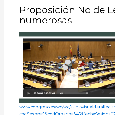
Proposición No de Le
numerosas
www.congreso.es/wc/wc/audiovisualdetalledis
codSesion=5&codOrgano=345&fechaSesion=07