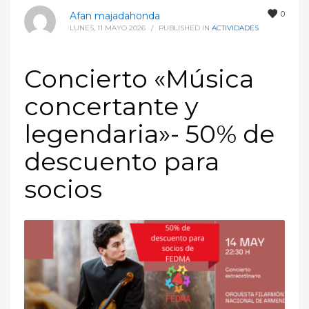
0
Afan majadahonda
LUNES, 11 MAYO 2026
/
PUBLISHED IN
ACTIVIDADES
Concierto «Música
concertante y
legendaria»- 50% de
descuento para
socios