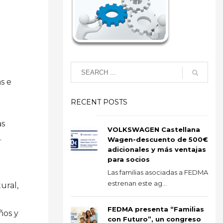
s e
RECENT POSTS
as
VOLKSWAGEN Castellana
.
Wagen-descuento de 500€
adicionales y más ventajas
para socios
Las familias asociadas a FEDMA
estrenan este ag...
ural,
FEDMA presenta “Familias
ños y
con Futuro”, un congreso