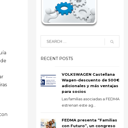
uía
RECENT POSTS
 de
VOLKSWAGEN Castellana
ar
Wagen-descuento de 500€
iras
adicionales y más ventajas
para socios
Las familias asociadas a FEDMA
estrenan este ag...
 con
FEDMA presenta “Familias
con Futuro”, un congreso