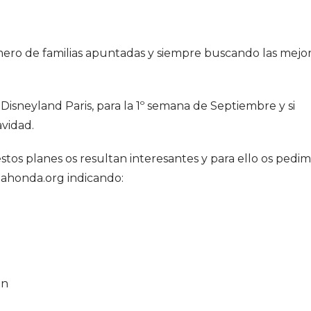
mero de familias apuntadas y siempre buscando las mejo
sneyland Paris, para la 1º semana de Septiembre y si
avidad.
stos planes os resultan interesantes y para ello os pedi
ahonda.org indicando:
ón