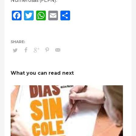
Numerosas (FEFN).
Facebook
Twitter
WhatsApp
Email
Compartir
What you can read next