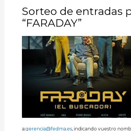
Sorteo de entradas p
“FARADAY”
a:
gerencia@fedma.es
, indicando vuestro nombr