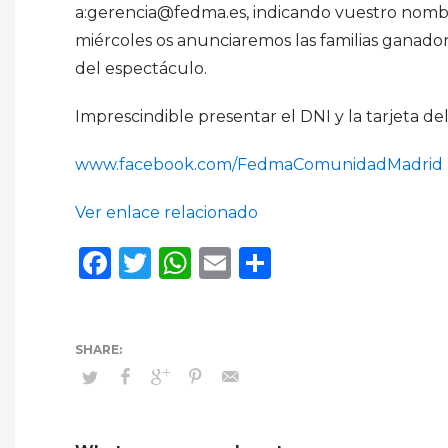
a:gerencia@fedma.es, indicando vuestro nombre
miércoles os anunciaremos las familias ganador
del espectáculo.
Imprescindible presentar el DNI y la tarjeta de
www.facebook.com/FedmaComunidadMadrid
Ver enlace relacionado
Facebook
Twitter
WhatsApp
Email
Compartir