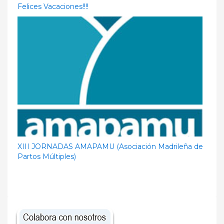
Felices Vacaciones!!!!
XIII JORNADAS AMAPAMU (Asociación Madrileña de
Partos Múltiples)