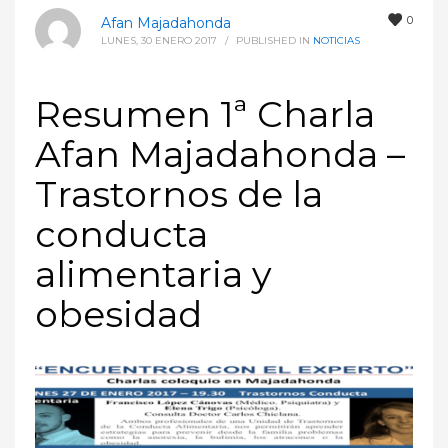
0
Afan Majadahonda
LUNES, 30 ENERO 2017
/
PUBLISHED IN
NOTICIAS
Resumen 1ª Charla
Afan Majadahonda –
Trastornos de la
conducta
alimentaria y
obesidad