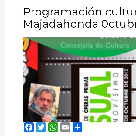
Programación cultu
Majadahonda 0ctubr
Facebook
Twitter
WhatsApp
Email
Compartir