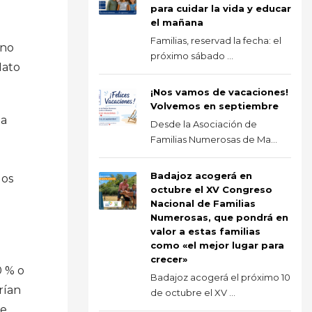
para cuidar la vida y educar
el mañana
Familias, reservad la fecha: el
rno
próximo sábado ...
Mato
¡Nos vamos de vacaciones!
Volvemos en septiembre
la
Desde la Asociación de
Familias Numerosas de Ma...
Badajoz acogerá en
los
octubre el XV Congreso
Nacional de Familias
Numerosas, que pondrá en
valor a estas familias
como «el mejor lugar para
crecer»
0 % o
Badajoz acogerá el próximo 10
rían
de octubre el XV ...
ue