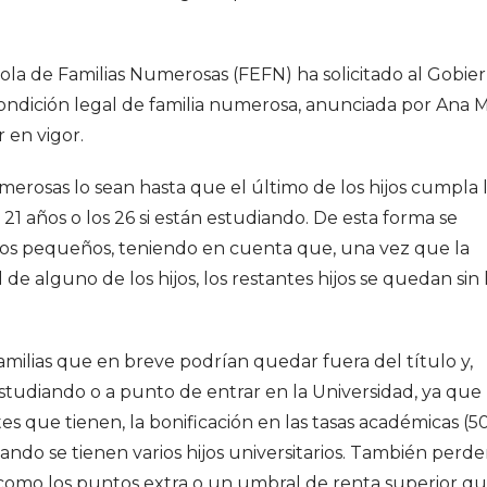
ola de Familias Numerosas (FEFN) ha solicitado al Gobie
condición legal de familia numerosa, anunciada por Ana 
 en vigor.
merosas lo sean hasta que el último de los hijos cumpla 
 21 años o los 26 si están estudiando. De esta forma se
hijos pequeños, teniendo en cuenta que, una vez que la
de alguno de los hijos, los restantes hijos se quedan sin 
milias que en breve podrían quedar fuera del título y,
estudiando o a punto de entrar en la Universidad, ya que
s que tienen, la bonificación en las tasas académicas (5
do se tienen varios hijos universitarios. También perde
, como los puntos extra o un umbral de renta superior q