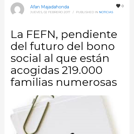
0
Afan Majadahonda
JUEVES, 02 FEBRERO 2017
/
PUBLISHED IN
NOTICIAS
La FEFN, pendiente
del futuro del bono
social al que están
acogidas 219.000
familias numerosas