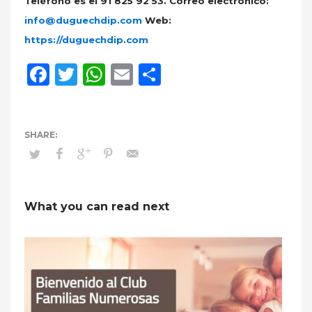
Teléfono es el 91 825 92 53. Correo electrónico:
info@duguechdip.com
Web:
https://duguechdip.com
Facebook
Twitter
WhatsApp
Email
Compartir
What you can read next