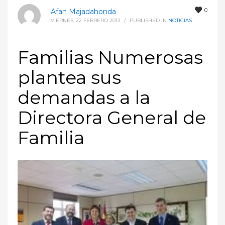
0
Afan Majadahonda
VIERNES, 22 FEBRERO 2013
/
PUBLISHED IN
NOTICIAS
Familias Numerosas
plantea sus
demandas a la
Directora General de
Familia