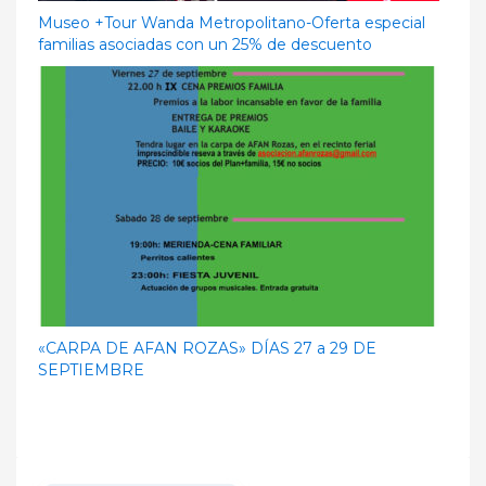
Museo +Tour Wanda Metropolitano-Oferta especial
familias asociadas con un 25% de descuento
«CARPA DE AFAN ROZAS» DÍAS 27 a 29 DE
SEPTIEMBRE