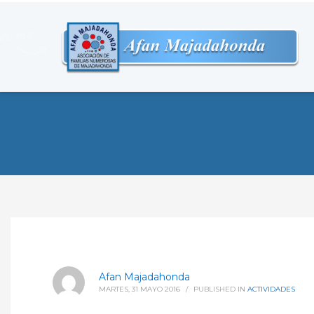
Afan Majadahonda
MARTES, 31 MAYO 2016
/
PUBLISHED IN
ACTIVIDADES