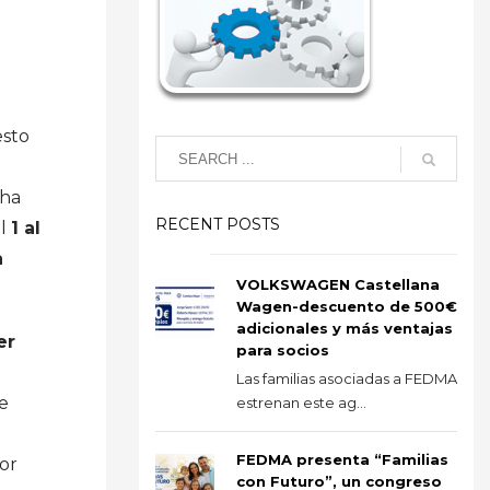
n
esto
cha
RECENT POSTS
el
1 al
a
VOLKSWAGEN Castellana
Wagen-descuento de 500€
adicionales y más ventajas
er
para socios
Las familias asociadas a FEDMA
e
estrenan este ag...
FEDMA presenta “Familias
dor
con Futuro”, un congreso