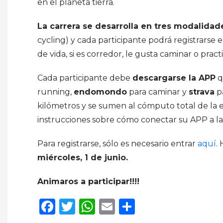
en el planeta tierra.
La carrera se desarrolla en tres modalidade
cycling) y cada participante podrá registrarse 
de vida, si es corredor, le gusta caminar o pra
Cada participante debe
descargarse la APP
q
running,
endomondo
para caminar y
strava
pa
kilómetros y se sumen al cómputo total de la en
instrucciones sobre cómo conectar su APP a la w
Para registrarse, sólo es necesario entrar
aquí
.
miércoles, 1 de junio.
Animaros a participar!!!!
Facebook
Twitter
WhatsApp
Email
Compartir