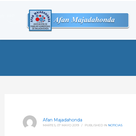
Afan Majadahonda
MARTES, 07 MAYO 2019
/
PUBLISHED IN
NOTICIAS